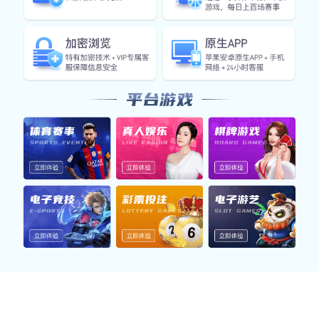
数据分布矩阵
龙8-long8(中国)唯一官方网站采用模块化方式展现多维数据
分布情况，增强数据可读性与用户行为分析效率。
活跃用户
平均停留
67,200
3m 41s
人均交互
异常请求率
5.3次
0.9%