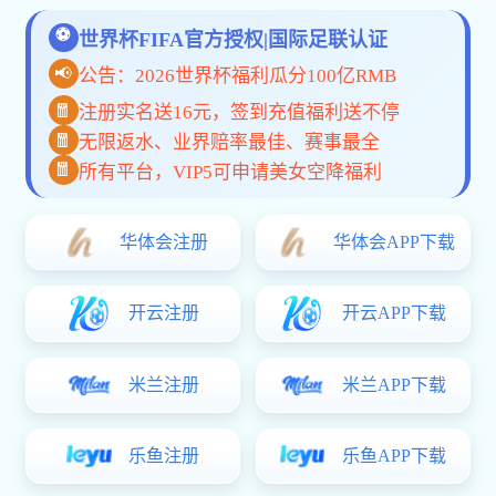
火箭队宣布将年轻球员JD戴维森与
以赛亚克劳福德下放至G联盟毒蛇
队进行锻炼
2026-06-01 08:42
87 次阅读
首页
/
体育热讯
火箭队最近宣布将年轻球员JD戴维森与以赛亚克劳福