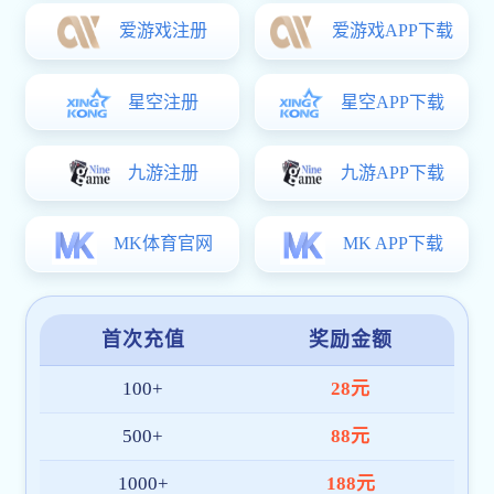
德下放至G联盟的毒蛇队进行锻炼，这一决策引发了
广泛关注。作为NBA新秀，戴维森和克劳福德在球队
中的发挥尚未达到预期，因此通过下放至G联盟，旨
在为他们提供更多的上场时间和锻炼机会。这一举措
不仅有助于提升两位年轻球员的个人能力，也为火箭
队未来的发展奠定基础。在这篇文章中，我们将从四
个方面深入探讨这一决定，包括对年轻球员发展的重
要性、G联盟的作用、火箭队的长远规划以及球迷和
媒体的反应等，以便更全面地理解这一事件。
1、年轻球员发展的重要性
在现代篮球运动中，年轻球员的发展显得尤为关键。
随着NBA竞争日益激烈，各支球队都希望能够培养出
具备潜力的优秀球员。对于火箭队来说，JD戴维森和
以赛亚克劳福德都是被寄予厚望的新秀，他们的成长