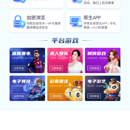
许多粉丝纷纷发声，希望能够得到一个明确、公正的
处理结果。
与此同时，一部分理智的球迷则表示理解，他们认为
无论如何都应该尊重足协所做出的裁决，以便于推动
中国足球向前发展。但这种声音相对较少，多数人更
倾向于质疑处罚过程中的不透明性。
总体来看，国安球迷对此次处罚决策呈现出两极分化
态势。一方面，他们希望能够继续支持心爱的球队；
另一方面，他们也在呼吁更为公正合理的信息传递，
希望能在未来避免类似事件再次发生。
3、对足协会透明度与公正性的期望
除了对处罚本身的不满之外，更深层次的是国安球迷