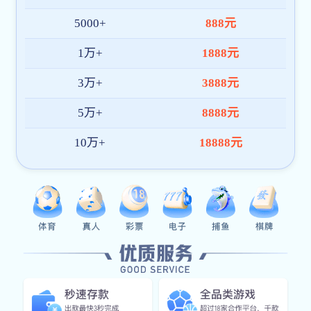
外的不理性言论以及影响比赛公平性的事件。这不仅
关系到具体球员或教练，也直接影响到了整个联赛的
形象与发展。随着中国足球改革逐渐深入，足协必须
采取严厉措施以维护联赛秩序。
其次，在过去的一段时间里，各家俱乐部都在积极探
索如何提升自身形象和竞争力，而这样的处罚则提醒
着大家必须遵守规则、保持体育道德。这一背景下，
国安作为传统强队，自然成为了焦点之一，引发了众
多球迷的关心和讨论。
2、球迷对决策的反应
面对这一突如其来的处罚决定，不少国安球迷表达了
自己的不满和疑惑。他们认为，这样的惩罚过于严
厉，并且缺乏必要的解释和沟通。在社交媒体上，有