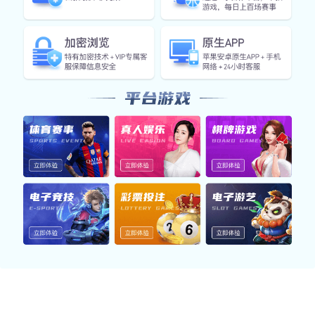
RB莱比锡本轮迎战相对容易应付的对手，他们凭借高
效进攻与灵活战术实现了一场酣畅淋漓的大胜。在比
赛的一开始，莱比锡就迅速进入状态，通过高位逼抢
迫使对方出现失误，并利用这一机会打入首粒进球。
这样的开局无疑增强了球队士气，让他们信心倍增。
整场比赛中，莱比锡展示出了极佳的团队配合，无论
是中场控制还是前场冲击，都显得游刃有余。尤其是
在边路突破方面，他们频繁制造威胁，对方后卫几乎
难以招架。此外，中锋发挥出色，多次抓住机会完成
破门，为球队奠定了胜局。
值得一提的是，这场胜利不仅为莱比锡带来了三分，
更重要的是提升了他们在积分榜上的排名。随着赛季
深入，他们逐渐找到了最佳状态，这对于争夺冠军无