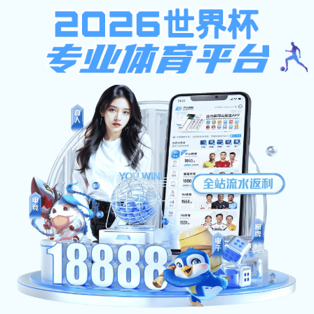
注册入口
龙8官网
APP与网页版入口｜
畅享全球体育赛事与数据服务
欢迎访问
龙8官网
，提供全面覆盖足球、篮球、
电竞等项目的赛事资讯与数据内容， 支持
APP
下载
与
网页使用
，每日同步更新千场比赛，聚
焦热门体育内容， 助您轻松获取赛事动态，掌
握比赛节奏。
手机App
网页版