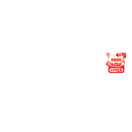
了各位球员最近的发展动态，更揭示出他们背后付出
的辛勤努力与艰难挑战。每位球员都代表着不同的发
展阶段，他们共同构成了一幅生机勃勃而又充满希望
的画卷。
未来，如果能继续保持这种良好势头，相信费城76人
将在激烈竞争中脱颖而出，实现他们长期以来追求冠
军梦想。同时，也期待每位球员都能抓住机会，不断
突破自我，共同书写属于他们自己的辉煌篇章！
上一篇：
国安球迷热议处罚决定期待足协明…