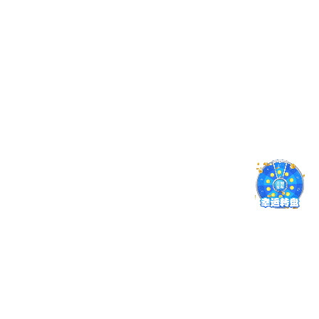
虽然当前情况并不理想，但我们不能忽视乔治依然具
有巨大的潜力。如果能够调整心态，加强训练并改善
身体状况，有望重新回归到最佳状态。而且，在年轻
球员如马克西、埃奇库姆等逐渐崛起的大环境下，相
信乔治会努力迎头赶上，以确保自己仍然是这支球队
的重要一环。
4、更新对76人的影响
此次《NBA 2K》的更新，不仅仅是数字上的浮动，更
意味着76人在新赛季中的整体实力发展趋势。从马基
斯格外突出的表现来看，这支球队拥有着年轻且充满
活力的新生力量，他们正逐步形成自己的风格与体
系，为未来奠定基础。