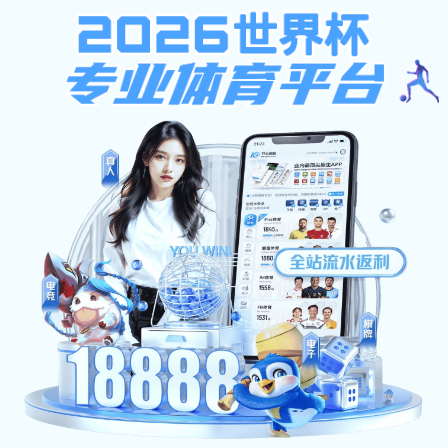
注册入口
龙8官网
APP与网页版入口｜
畅享全球体育赛事与数据服务
欢迎访问
龙8官网
，提供全面覆盖足球、篮球、
电竞等项目的赛事资讯与数据内容， 支持
APP
下载
与
网页使用
，每日同步更新千场比赛，聚
焦热门体育内容， 助您轻松获取赛事动态，掌
握比赛节奏。
手机App
网页版