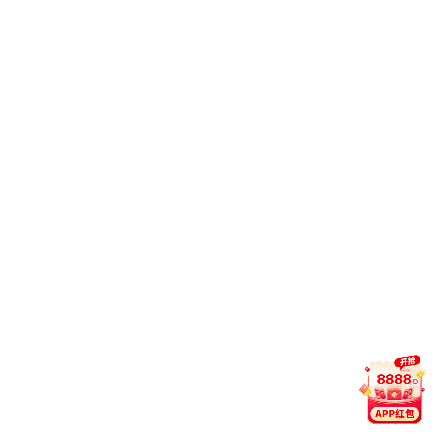
龙8官网每日甄选龙8-long8(中国)唯一官方网站领域的重点资讯，覆
盖多场热门赛况
利物浦前球员对斯洛特下课表示失望认为俱乐部缺乏
对人的尊重
近期，利物浦前球员对斯洛特下课表示失望，并认为俱乐部
在处理此事时缺乏对人的尊重。这一事件引发了广泛的讨论...
阅读全文
2026-08-08