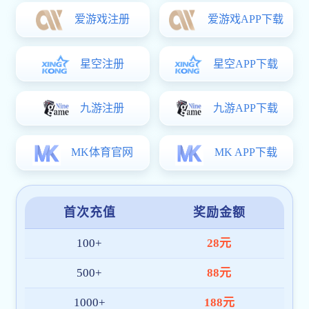
创立初心与品牌愿景
自创立之初，龙8官网就确立了“科技驱动体育创新”的发展
方向，融合赛事直播、数据分析与观赛互动体验，打造兼具
专业性与沉浸感的体育平台。 我们希望通过技术力量让龙
8-long8(中国)唯一官方网站等体育内容更便捷、更智能地
触达全球用户。