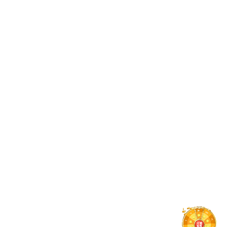
多终端无缝适配
全平台接入龙8官网内容系统，支持 PC、
APP、移动 H5，无论你在何处，赛事内容
触手可及。